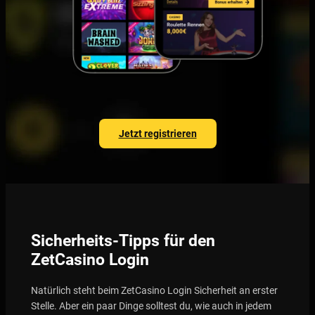
Jetzt registrieren
Sicherheits-Tipps für den
ZetCasino Login
Natürlich steht beim ZetCasino Login Sicherheit an erster
Stelle. Aber ein paar Dinge solltest du, wie auch in jedem