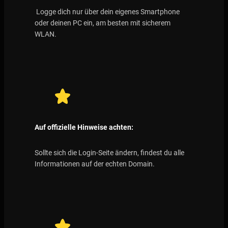
Logge dich nur über dein eigenes Smartphone
oder deinen PC ein, am besten mit sicherem
WLAN.
Auf offizielle Hinweise achten:
Sollte sich die Login-Seite ändern, findest du alle
Informationen auf der echten Domain.