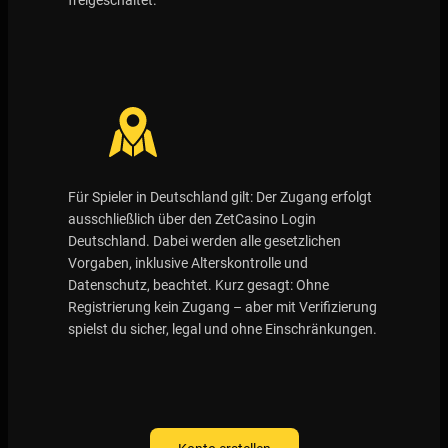
Für Spieler in Deutschland gilt: Der Zugang erfolgt
ausschließlich über den ZetCasino Login
Deutschland. Dabei werden alle gesetzlichen
Vorgaben, inklusive Alterskontrolle und
Datenschutz, beachtet. Kurz gesagt: Ohne
Registrierung kein Zugang – aber mit Verifizierung
spielst du sicher, legal und ohne Einschränkungen.