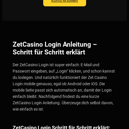
Konto erstellen
ZetCasino Login Anleitung –
Schritt für Schritt erklärt
Der ZetCasino Login ist super einfach: E-Mail und
Passwort eingeben, auf „Login“ klicken, und schon kannst
du loslegen. Und natürlich funktioniert der Zet Casino
Login mobile genauso, egal ob Android oder iOS. Die
mobile Seite passt sich automatisch an, damit der Login
einfach bleibt. Nachfolgend findest du eine kurze
ZetCasino Login Anleitung. Überzeuge dich selbst davon,
wie einfach es ist.
ZetCasino Login Schritt für Schritt erklärt: