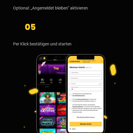
Optional: „Angemeldet bleiben“ aktivieren
Per Klick bestätigen und starten