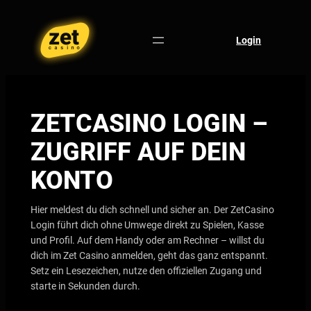
Skip
to
Login
content
ZETCASINO LOGIN –
ZUGRIFF AUF DEIN
KONTO
Hier meldest du dich schnell und sicher an. Der ZetCasino
Login führt dich ohne Umwege direkt zu Spielen, Kasse
und Profil. Auf dem Handy oder am Rechner – willst du
dich im Zet Casino anmelden, geht das ganz entspannt.
Setz ein Lesezeichen, nutze den offiziellen Zugang und
starte in Sekunden durch.