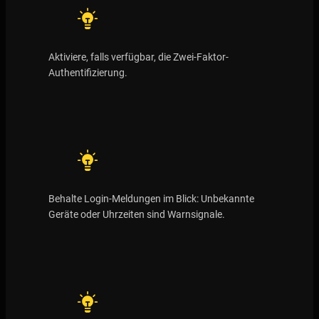
Aktiviere, falls verfügbar, die Zwei-Faktor-
Authentifizierung.
Behalte Login-Meldungen im Blick: Unbekannte
Geräte oder Uhrzeiten sind Warnsignale.